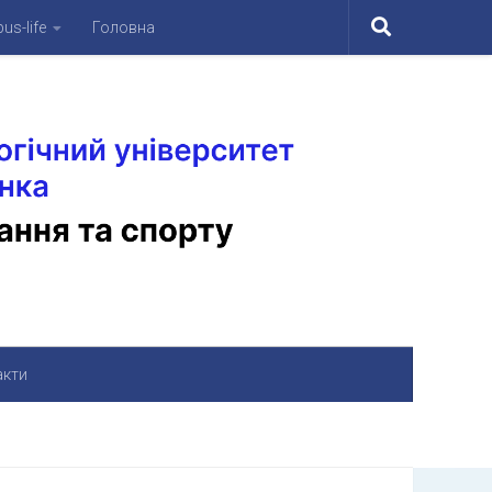
us-life
Головна
акти