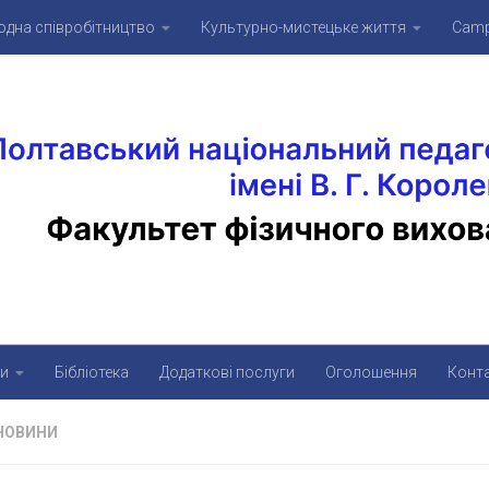
дна співробітництво
Культурно-мистецьке життя
Camp
и
Бібліотека
Додаткові послуги
Оголошення
Конт
НОВИНИ