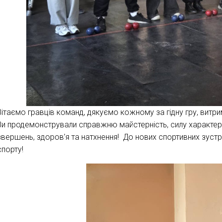
Вітаємо гравців команд, дякуємо кожному за гідну гру, витри
Ви продемонстрували справжню майстерність, силу характе
звершень, здоров’я та натхнення! До нових спортивних зустр
спорту!