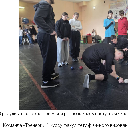
В результаті запеклої гри місця розподілились наступним чино
1. Команда «Тренери» 1 курсу факультету фізичного виховання