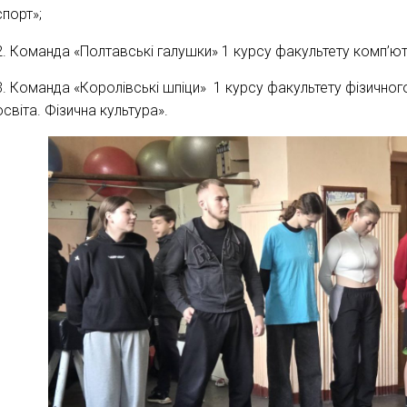
спорт»;
2. Команда «Полтавські галушки» 1 курсу факультету комп’юте
3. Команда «Королівські шпіци» 1 курсу факультету фізичног
освіта. Фізична культура».