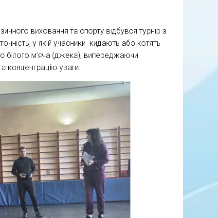
зичного виховання та спорту відбувся турнір з
точність, у якій учасники кидають або котять
го білого м’яча (джека), випереджаючи
та концентрацію уваги.