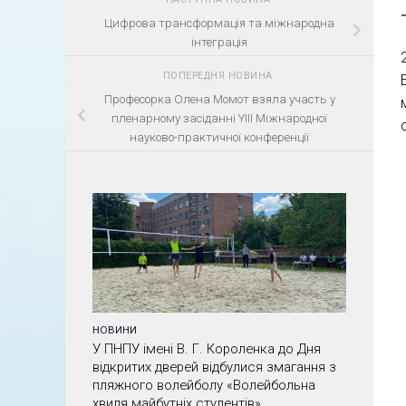
Цифрова трансформація та міжнародна
інтеграція
ПОПЕРЕДНЯ НОВИНА
Професорка Олена Момот взяла участь у
пленарному засіданні YIII Міжнародної
науково-практичної конференції
НОВИНИ
У ПНПУ імені В. Г. Короленка до Дня
відкритих дверей відбулися змагання з
пляжного волейболу «Волейбольна
хвиля майбутніх студентів»