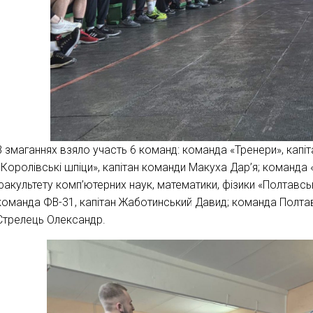
В змаганнях взяло участь 6 команд: команда «Тренери», кап
«Королівські шпіци», капітан команди Макуха Дар’я; команда
факультету комп’ютерних наук, математики, фізики «Полтавськ
команда ФВ-31, капітан Жаботинський Давид; команда Полта
Стрелець Олександр.