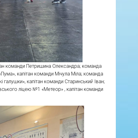
ітан команди Петришина Олександра; команда
 «Пума», капітан команди Мічула Міла; команда
і галушки», капітан команди Старинський Іван;
вського ліцею №1 «Метеор» , капітан команди