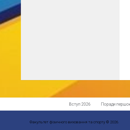
Вступ 2026
Поради першо
Факультет фізичного виховання та спорту © 2026.