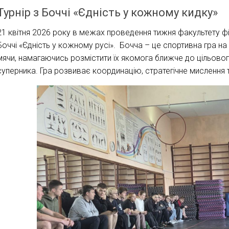
Турнір з Боччі «Єдність у кожному кидку»
21 квітня 2026 року в межах проведення тижня факультету фі
Боччі «Єдність у кожному русі». Бочча – це спортивна гра на 
мячи, намагаючись розмістити їх якомога ближче до цільово
суперника. Гра розвиває координацію, стратегічне мислення 