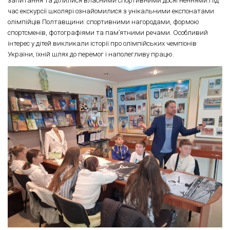
запитання та ділилися власними спортивними досягненнями.Під
час екскурсії школярі ознайомилися з унікальними експонатами
олімпійців Полтавщини: спортивними нагородами, формою
спортсменів, фотографіями та пам’ятними речами. Особливий
інтерес у дітей викликали історії про олімпійських чемпіонів
України, їхній шлях до перемог і наполегливу працю.