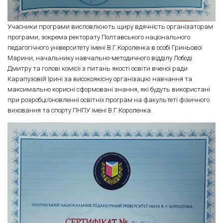
Учасники програми висловлюють щиру вдячність організаторам
програми, зокрема ректорату Полтавського національного
педагогічного університету імені В.Г.Короленка в особі Гриньової
Марини, начальнику навчально-методичного відділу Лободі
Дмитру та голові комісії з питань якості освіти вченої ради
Карапузовій Ірині за високоякісну організацію навчання та
максимально корисні сформовані знання, які будуть використані
при розробці/оновленні освітніх програм на факультеті фізичного
виховання та спорту ПНПУ імені В.Г.Короленка.