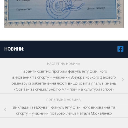
НОВИНИ:
НАСТУПНА НОВИНА
Гаранти освітніх програм факультету фізичного
виховання та спорту – учасники Всеукраїнського фахового
семінару із забезпечення якості вищої освіти у галузі знань
«Освіта» за спеціальністю A7 «Фізична культура і спорт»
ПОПЕРЕДНЯ НОВИНА
Викладачі і здобувачі факультету фізичного виховання та
спорту – учасники гостьової лекції Наталії Москаленко