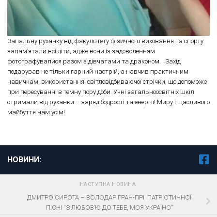
Запальну руханку від факультету фізичного виховання та спорту
запам’ятали всі діти, адже вони із задоволенням
фотографувалися разом з дівчатами та драконом. Захід
подарував не тільки гарний настрій, а навчив практичним
навичкам використання світловідбиваючої стрічки, що допоможе
при пересуванні в темну пору доби. Учні загальноосвітніх шкіл
отримали від руханки – заряд бодрості та енергії! Миру і щасливого
майбуття нам усім!
НОВИНИ:
НАСТУПНА НОВИНА
ДМИТРО СИРОТА – ВОЛОДАР ГРАН-ПРІ ПАТРІОТИЧНОЇ
ПІСНІ “З ЛЮБОВ’Ю ДО ТЕБЕ, МОЯ УКРАЇНО”