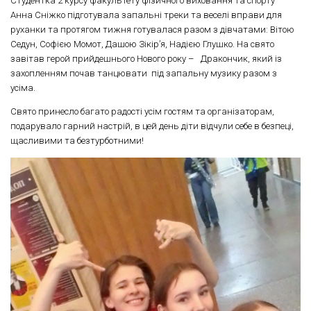
Студентка 2 курсу факультету фізичного виховання та спорту
Анна Сніжко підготувала запальні треки та веселі вправи для
руханки та протягом тижня готувалася разом з дівчатами: Вітою
Седун, Софією Момот, Дашою Зікір’я, Надією Глушко. На свято
завітав герой прийдешнього Нового року – Дракончик, який із
захопленням почав танцювати під запальну музику разом з
усіма.
Свято принесло багато радості усім гостям та організаторам,
подарувало гарний настрій, в цей день діти відчули себе в безпеці,
щасливими та безтурботними!