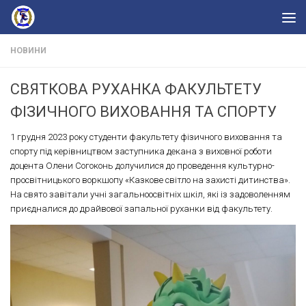
Skip to content
НОВИНИ
СВЯТКОВА РУХАНКА ФАКУЛЬТЕТУ
ФІЗИЧНОГО ВИХОВАННЯ ТА СПОРТУ
1 грудня 2023 року студенти факультету фізичного виховання та
спорту під керівництвом заступника декана з виховної роботи
доцента Олени Согоконь долучилися до проведення культурно-
просвітницького воркшопу «Казкове світло на захисті дитинства».
На свято завітали учні загальноосвітніх шкіл, які із задоволенням
приєдналися до драйвової запальної руханки від факультету.