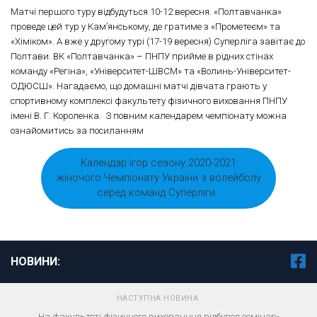
Матчі першого туру відбудуться 10-12 вересня. «Полтавчанка»
проведе цей тур у Кам’янському, де гратиме з «Прометеєм» та
«Хіміком». А вже у другому турі (17-19 вересня) Суперліга завітає до
Полтави. ВК «Полтавчанка» – ПНПУ прийме в рідних стінах
команду «Регіна», «Університет-ШВСМ» та «Волинь-Університет-
ОДЮСШ». Нагадаємо, що домашні матчі дівчата грають у
спортивному комплексі факультету фізичного виховання ПНПУ
імені В. Г. Короленка. З повним календарем чемпіонату можна
ознайомитись за посиланням
Календар ігор сезону 2020-2021
жіночого Чемпіонату України з волейболу
серед команд Суперліги
НОВИНИ:
НАСТУПНА НОВИНА
На факультеті фізичного вихованння відбувся семінар-