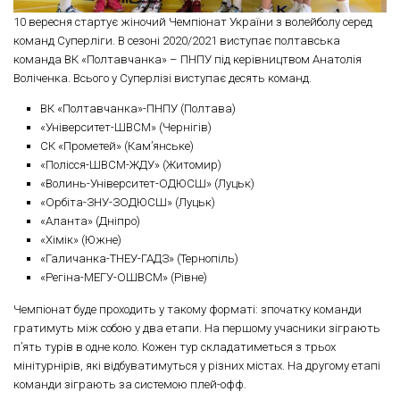
10 вересня стартує жіночий Чемпіонат України з волейболу серед
команд Суперліги. В сезоні 2020/2021 виступає полтавська
команда ВК «Полтавчанка» – ПНПУ під керівництвом Анатолія
Воліченка. Всього у Суперлізі виступає десять команд.
ВК «Полтавчанка»-ПНПУ (Полтава)
«Університет-ШВСМ» (Чернігів)
СК «Прометей» (Кам’янське)
«Полісся-ШВСМ-ЖДУ» (Житомир)
«Волинь-Університет-ОДЮСШ» (Луцьк)
«Орбіта-ЗНУ-ЗОДЮСШ» (Луцьк)
«Аланта» (Дніпро)
«Хімік» (Южне)
«Галичанка-ТНЕУ-ГАДЗ» (Тернопіль)
«Регіна-МЕГУ-ОШВСМ» (Рівне)
Чемпіонат буде проходить у такому форматі: зпочатку команди
гратимуть між собою у два етапи. На першому учасники зіграють
п’ять турів в одне коло. Кожен тур складатиметься з трьох
мінітурнірів, які відбуватимуться у різних містах. На другому етапі
команди зіграють за системою плей-офф.