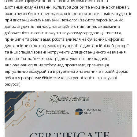
особливості формування та розвитку компетентності в
дистанційному навчанні. Культура довіри та емоційна складова у
розвитку особистості; методика оцінювання знань і вмінь студентів
при дистанційному навчанні; технології захисту персональних
даних студентів під час дистанційного навчання; академічна
доброчесність в освітньому та науковому середовищі: поняття,
принципи та реалізація; робота вчителя на сучасних цифрових
дистанційних платформах; віртуальні та дистанційні лабораторії
та інші спеціалізовані інструменти для дистанційного навчання;
технології онлайн-кооперації для студентів і викладачів,
включаючи спільну роботу над проектами; організація
віртуальних екскурсій та віртуального навчання в ігровій формі;
робота з ресурсами бібліотеки (електронні освітні та наукові
ресурси).