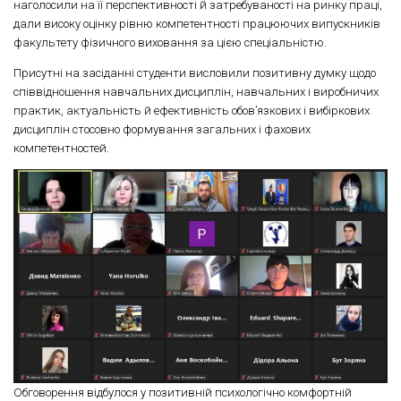
наголосили на її перспективності й затребуваності на ринку праці,
дали високу оцінку рівню компетентності працюючих випускників
факультету фізичного виховання за цією спеціальністю.
Присутні на засіданні студенти висловили позитивну думку щодо
співвідношення навчальних дисциплін, навчальних і виробничих
практик, актуальність й ефективність обов’язкових і вибіркових
дисциплін стосовно формування загальних і фахових
компетентностей.
Обговорення відбулося у позитивній психологічно комфортній