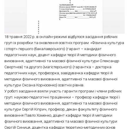
18 травня 2022 р. в онлайн-режимі відбулося засідання робочих
груп із розробки та оновлення освітніх програм «Фізична культура
і спорт» першого (бакалаврського) (гарант – кандидат
педагогічних наук, доцент кафедри теорії й методики фізичного
виховання, адаптивної та масової фізичної культури Олександр
Свєртнєв) та другого (магістерського) (гарантка – докторка
педагогічних наук, професорка, завідувачка кафедри теорії й
методики фізичного виховання, адаптивної та масової фізичної
культури Оксана Корносенко) освітніх рівнів.
У роботі засідання взяли участь гаранти програм і члени робочих
груп: науково-педагогічні працівники – професор кафедри теорії і
методики фізичного виховання, адаптивної та масової фізичної
культури Сергій Кіприч, професор, декан факультету фізичного
виховання Павло Хоменко, доцент кафедри теорії й методики
фізичного виховання, адаптивної та масової фізичної культури
Сергій Синиця, доцентка кафедри теоретико-методичних основ