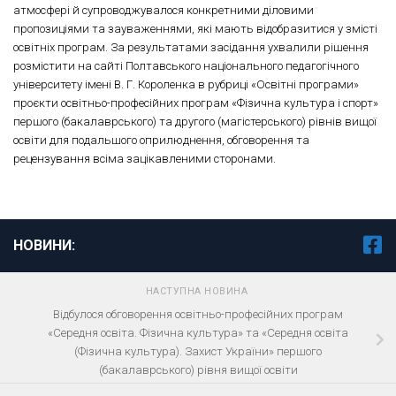
атмосфері й супроводжувалося конкретними діловими
пропозиціями та зауваженнями, які мають відобразитися у змісті
освітніх програм. За результатами засідання ухвалили рішення
розмістити на сайті Полтавського національного педагогічного
університету імені В. Г. Короленка в рубриці «Освітні програми»
проєкти освітньо-професійних програм «Фізична культура і спорт»
першого (бакалаврського) та другого (магістерського) рівнів вищої
освіти для подальшого оприлюднення, обговорення та
рецензування всіма зацікавленими сторонами.
НОВИНИ:
НАСТУПНА НОВИНА
Відбулося обговорення освітньо-професійних програм
«Середня освіта. Фізична культура» та «Середня освіта
(Фізична культура). Захист України» першого
(бакалаврського) рівня вищої освіти