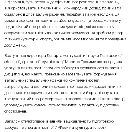
інформації, бути готовим до ефективного розв’язання завдань,
використовувати вітчизняний і міжнародний досвід, приймати
соціально відповідальні рішення, передбачати їхні наслідки. Ця
вимога сьогодення повинна забезпечуватися упровадженням у
педагогічний процес обов’язкових дисциплін, які дозволяють
сформувати здатність до критичного осмислення проблем у сфері
фізичної культури і спорту, оригінального мислення та проведення
досліджень.
Заступниця директора Департаменту освіти і науки Полтавської
обласної державної адміністрації Марина Трохименко зосередила
увагу на важливості логічного зв’язку та послідовності вивчення
дисциплін, які мають повноцінно забезпечувати формування
загальних і спеціальних (фахових) компетентностей,
запропонувала включити до освітньої програми дисципліни, які
дозволяють сформувати вміння планувати й організовувати
тренувальний процес спортсменів високої спортивної кваліфікації,
упроваджувати сучасні фітнес-технології у практику підготовки
спортсменів.
Загалом стейкголдери виявили зацікавленість підготовкою
здобувачів спеціальності 017 «Фізична культура і спорт»,