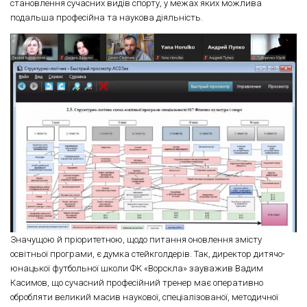
становлення сучасних видів спорту, у межах яких можлива
подальша професійна та наукова діяльність.
Значущою й пріоритетною, щодо питання оновлення змісту
освітньої програми, є думка стейкголдерів. Так, директор дитячо-
юнацької футбольної школи ФК «Ворскла» зауважив Вадим
Касимов, що сучасний професійний тренер має оперативно
обробляти великий масив наукової, спеціалізованої, методичної