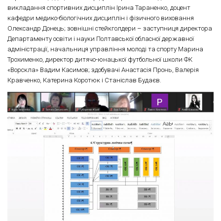
викладання спортивних дисциплін Ірина Тараненко, доцент
кафедри медико-біологічних дисциплін і фізичного виховання
Олександр Донець; зовнішні стейкголдери – заступниця директора
Департаменту освіти і науки Полтавської обласної державної
адміністрації, начальниця управління молоді та спорту Марина
Трохименко, директор дитячо-юнацької футбольної школи ФК
«Ворскла» Вадим Касимов; здобувачі Анастасія Пронь, Валерія
Кравченко, Катерина Коротюк і Станіслав Будаєв.