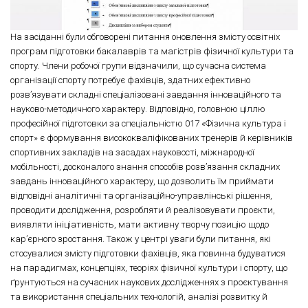
На засіданні були обговорені питання оновлення змісту освітніх
програм підготовки бакалаврів та магістрів фізичної культури та
спорту. Члени робочої групи відзначили, що сучасна система
організації спорту потребує фахівців, здатних ефективно
розв’язувати складні спеціалізовані завдання інноваційного та
науково-методичного характеру. Відповідно, головною ціллю
професійної підготовки за спеціальністю 017 «Фізична культура і
спорт» є формування висококваліфікованих тренерів й керівників
спортивних закладів на засадах науковості, міжнародної
мобільності, досконалого знання способів розв’язання складних
завдань інноваційного характеру, що дозволить їм приймати
відповідні аналітичні та організаційно-управлінські рішення,
проводити дослідження, розробляти й реалізовувати проєкти,
виявляти ініціативність, мати активну творчу позицію щодо
кар’єрного зростання. Також у центрі уваги були питання, які
стосувалися змісту підготовки фахівців, яка повинна будуватися
на парадигмах, концепціях, теоріях фізичної культури і спорту, що
ґрунтуються на сучасних наукових дослідженнях з проєктування
та використання спеціальних технологій, аналізі розвитку й